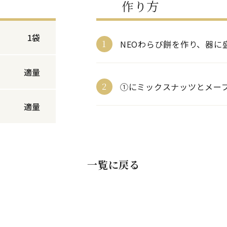
作り方
1袋
1
NEOわらび餅を作り、器に
適量
2
①にミックスナッツとメー
適量
一覧に戻る